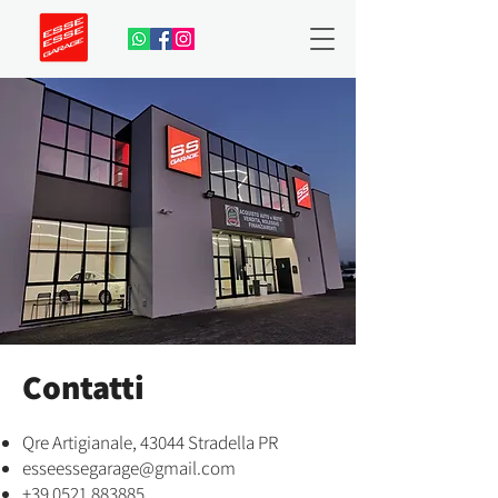
Contatti
Qre Artigianale, 43044 Stradella PR
esseessegarage@gmail.com
+39 0521 883885